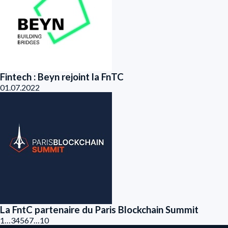
Fintech : Beyn rejoint la FnTC
01.07.2022
La FntC partenaire du Paris Blockchain Summit
1
…
3
4
5
6
7
…
10