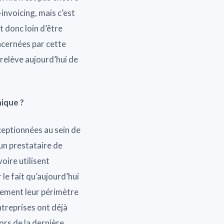
-invoicing, mais c’est
t donc loin d’être
ncernées par cette
 relève aujourd’hui de
nique ?
ceptionnées au sein de
un prestataire de
oire utilisent
 le fait qu’aujourd’hui
ctement leur périmètre
treprises ont déjà
ors de la dernière