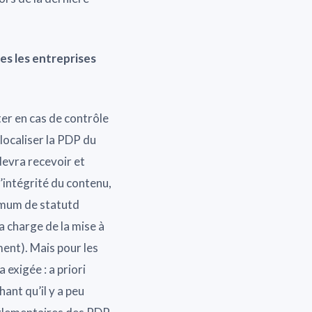
es les entreprises
ter en cas de contrôle
 localiser la PDP du
 devra recevoir et
l’intégrité du contenu,
nimum de statutd
la charge de la mise à
ment). Mais pour les
 exigée : a priori
nt qu’il y a peu