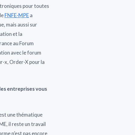
ectroniques pour toutes
 le
FNFE-MPE
a
ue, mais aussi sur
ation et la
France au Forum
ation avec le forum
r-x, Order-X pour la
: les entreprises vous
c’est une thématique
E, il reste un travail
forme n’est pas encore