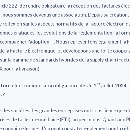
icle 222, de rendre obligatoire la réception des factures él
s, nous sommes devenus une association. Depuis sa création,
e réflexion sur les aspects normatifs de la facture électroniq
 bonnes pratiques, les évolutions de la réglementation, la form
ccompagner l’adoption, … Nous représentons également la 
de la Facture Électronique, et développons une forte coopér
ur la gamme de standards hybrides de la supply chain (Factu
pour la livraison).
er
cture électronique sera obligatoire dès le 1
juillet 2024 
s ?
le des sociétés : les grandes entreprises ont conscience que 
ises de taille intermédiaire (ETI), un peu moins. Quant aux PM
e connaître le sujet. L’on peut constater également que la ré