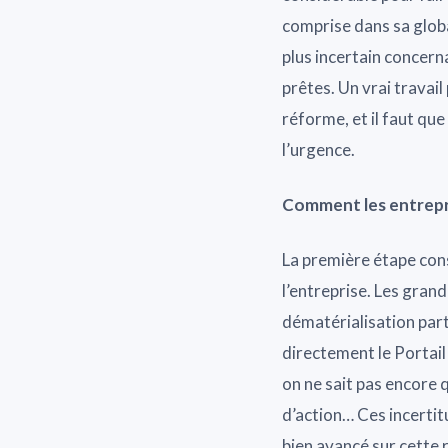
comprise dans sa global
plus incertain concern
prêtes. Un vrai travai
réforme, et il faut qu
l’urgence.
Comment les entrepris
La première étape cons
l’entreprise. Les gran
dématérialisation parte
directement le Portail 
on ne sait pas encore 
d’action… Ces incerti
bien avancé sur cette 