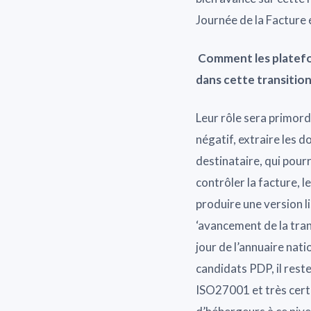
Journée de la Facture 
Comment les platefor
dans cette transition
Leur rôle sera primord
négatif, extraire les d
destinataire, qui pourr
contrôler la facture, l
produire une version l
‘avancement de la trans
jour de l’annuaire nati
candidats PDP, il reste
ISO27001 et très cert