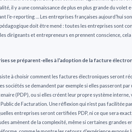
ité, il y a une connaissance de plus en plus grande du volet e
ant l’e-reporting … Les entreprises françaises aujourd’hui son
l pédagogique doit être mené : toutes les entreprises sont co
e les dirigeants et entrepreneurs en prennent conscience, cela
es se préparent-elles à l’adoption de la facture électro
iste à choisir comment les factures électroniques seront ré
des sociétés se demandent par exemple si elles passeront par 
naire (PDP), ou si elles créent leur propre système interne, v
Public de Facturation. Une réflexion qui n’est pas facilitée par
quelles entreprises seront certifiées PDP, ni ce que sera exa
tudes amènent de la complexité, même si certaines grandes en
réforme, comme le montre les retours d’expérience exposés l