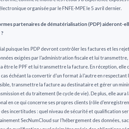
électronique organisée par le FNFE-MPE le 5 avril dernier.
mes partenaires de dématérialisation (PDP) aideront-ell
 ?
ial puisque les PDP devront contrôler les factures et les reje
onnées exigées par l’administration fiscale et lui transmettre,
a être le PPF et lui transmettre la facture. En réception, elle
e cas échéant la convertir d’un format à l’autre en respectant 
isible, transmettre la facture au destinataire et gérer un mi
mission et du traitement (le cycle de vie). De plus, elle aura 
onal en ce qui concerne ses propres clients (rôle d’enregistre
 des incertitudes : quel niveau de sécurité et qualification sera
ainement SecNumCloud sur l’hébergement des données, sacha