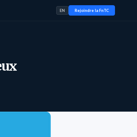
EN
Rejoindre la FnTC
ieux