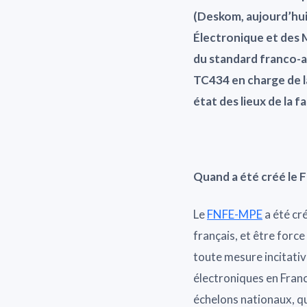
(Deskom, aujourd’hui
Électronique et des 
du standard franco-a
TC434 en charge de l
état des lieux de la 
Quand a été créé le F
Le
FNFE-MPE
a été cr
français, et être forc
toute mesure incitativ
électroniques en Franc
échelons nationaux, qu