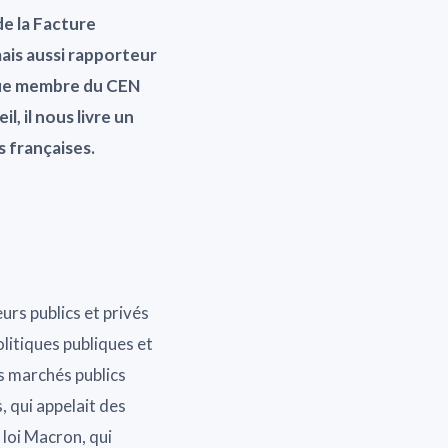
de la Facture
ais aussi rapporteur
 que membre du CEN
 il nous livre un
s françaises.
urs publics et privés
olitiques publiques et
s marchés publics
, qui appelait des
 loi Macron, qui