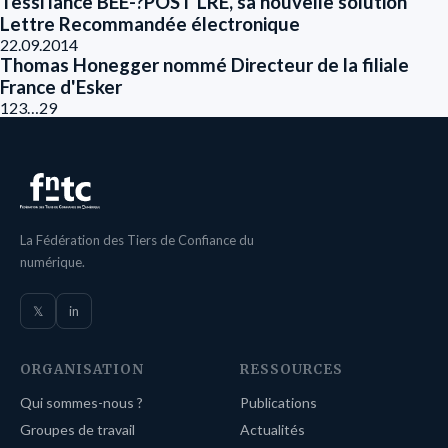
Tessi lance BEE-­?POST LRE, sa nouvelle solution
Lettre Recommandée électronique
22.09.2014
Thomas Honegger nommé Directeur de la filiale
France d'Esker
1
2
3
…
29
La Fédération des Tiers de Confiance du
numérique.
𝕏
in
ORGANISATION
RESSOURCES
Qui sommes-nous ?
Publications
Groupes de travail
Actualités