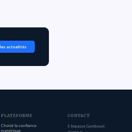
les actualités
PLATEFORME
CONTACT
Choisir la confiance
5 Impasse Gomboust
numérique