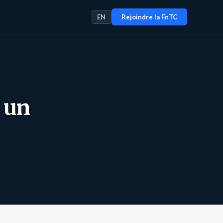
EN
Rejoindre la FnTC
 un