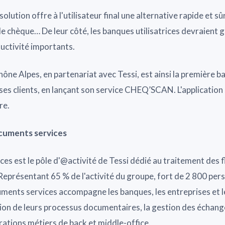
solution offre à l'utilisateur final une alternative rapide et s
 chèque… De leur côté, les banques utilisatrices devraient 
uctivité importants.
ône Alpes, en partenariat avec Tessi, est ainsi la première 
 ses clients, en lançant son service CHEQ’SCAN. L'application 
re.
ocuments services
es est le pôle d'@activité de Tessi dédié au traitement des 
eprésentant 65 % de l'activité du groupe, fort de 2 800 pers
uments services accompagne les banques, les entreprises et 
ion de leurs processus documentaires, la gestion des échang
érations métiers de back et middle-office.