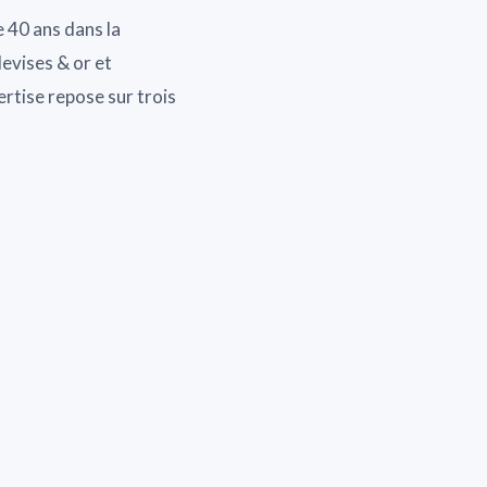
e 40 ans dans la
evises & or et
rtise repose sur trois