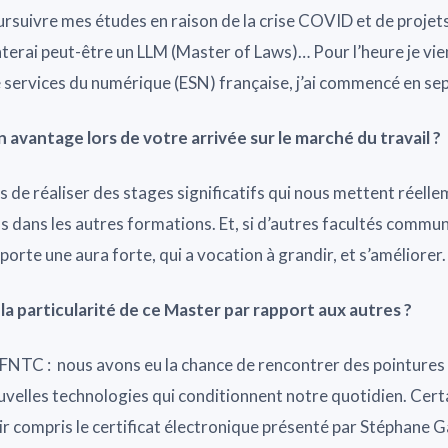
oursuivre mes études en raison de la crise COVID et de projet
terai peut-être un LLM (Master of Laws)… Pour l’heure je vie
e services du numérique (ESN) française, j’ai commencé en se
n avantage lors de votre arrivée sur le marché du travail ?
is de réaliser des stages significatifs qui nous mettent réelle
cas dans les autres formations. Et, si d’autres facultés commu
orte une aura forte, qui a vocation à grandir, et s’améliorer.
 la particularité de ce Master par rapport aux autres ?
a FNTC : nous avons eu la chance de rencontrer des pointure
elles technologies qui conditionnent notre quotidien. Certa
r compris le certificat électronique présenté par Stéphane 