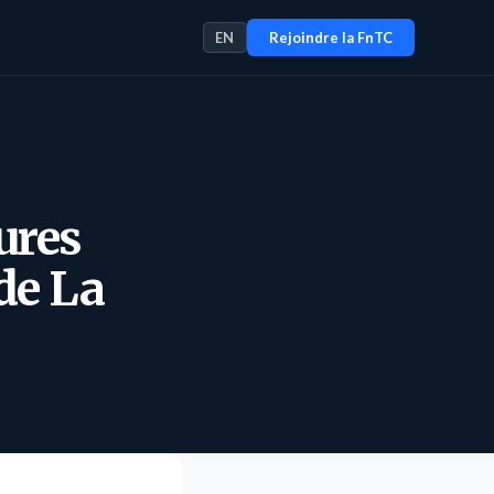
EN
Rejoindre la FnTC
ures
 de La