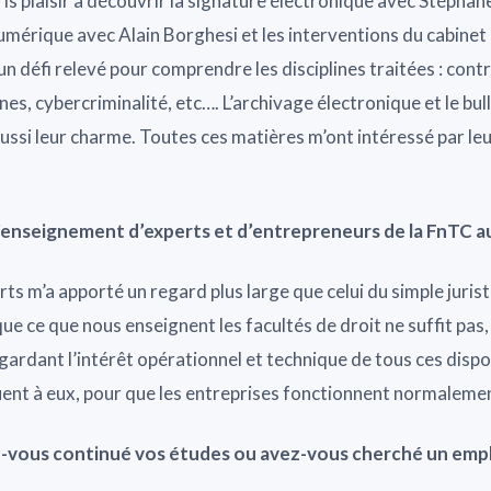
pris plaisir à découvrir la signature électronique avec Stépha
numérique avec Alain Borghesi et les interventions du cabine
n défi relevé pour comprendre les disciplines traitées : contr
nes, cybercriminalité, etc…. L’archivage électronique et le bull
aussi leur charme. Toutes ces matières m’ont intéressé par l
’enseignement d’experts et d’entrepreneurs de la FnTC au
ts m’a apporté un regard plus large que celui du simple jurist
ue ce que nous enseignent les facultés de droit ne suffit pas, q
egardant l’intérêt opérationnel et technique de tous ces disposi
uent à eux, pour que les entreprises fonctionnent normaleme
z-vous continué vos études ou avez-vous cherché un empl