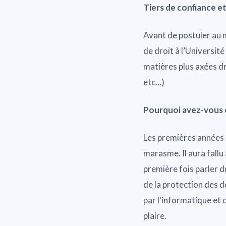
Tiers de confiance e
Avant de postuler au m
de droit à l’Université
matières plus axées dro
etc…)
Pourquoi avez-vous é
Les premières années 
marasme. Il aura fall
première fois parler d
de la protection des 
par l’informatique et 
plaire.