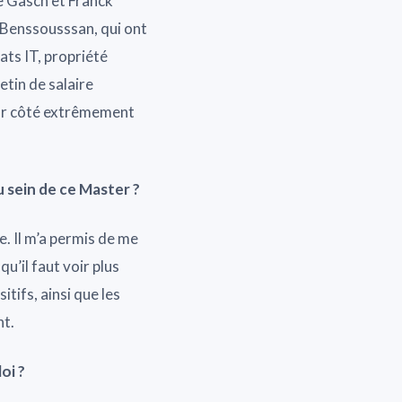
ne Gasch et Franck
t Benssousssan, qui ont
ats IT, propriété
etin de salaire
eur côté extrêmement
 sein de ce Master ?
e. Il m’a permis de me
u’il faut voir plus
tifs, ainsi que les
nt.
oi ?