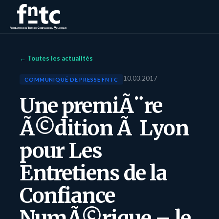
← Toutes les actualités
10.03.2017
COMMUNIQUÉ DE PRESSE FNTC
Une premiÃ¨re
Ã©dition Ã Lyon
pour Les
Entretiens de la
Confiance
NumÃ©rique – le