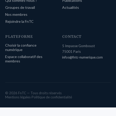
Qui sommes-nous ?
Publications
Groupes de travail
Actualités
Nos membres
Rejoindre la FnTC
PLATEFORME
CONTACT
Choisir la confiance
5 Impasse Gomboust
numérique
75001 Paris
Espace collaboratif des
infos@fntc-numerique.com
membres
© 2026 FnTC — Tous droits réservés
Mentions légales
·
Politique de confidentialité