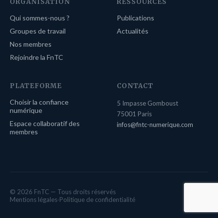
ORGANISATION
RESSOURCES
Qui sommes-nous ?
Publications
Groupes de travail
Actualités
Nos membres
Rejoindre la FnTC
PLATEFORME
CONTACT
Choisir la confiance
5 Impasse Gomboust
numérique
75001 Paris
Espace collaboratif des
infos@fntc-numerique.com
membres
© 2026 FnTC — Tous droits réservés
Mentions légales
·
Politique de confidentialité