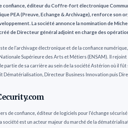
de confiance,
éditeur du Coffre-fort électronique Commu
ique PEA (Preuve, Echange & Archivage)
,
renforce son or
veloppement.
La société annonce la nomination de Miche
réé de Directeur général adjoint en charge des opératio
iste de l'archivage électronique et de la confiance numériqu
 Nationale Supérieure des Arts et Métiers (ENSAM). Il rejoin
e partie de sa carrière au sein de la société Astérion où il f
t Dématérialisation, Directeur Business Innovation puis Dire
Cecurity.com
ers de confiance, éditeur de logiciels pour l'échange sécurisé
La société est un acteur majeur du marché de la dématérialisat