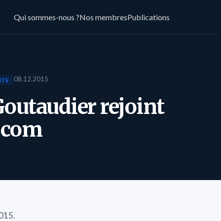
Qui sommes-nous ?
Nos membres
Publications
08.12.2015
NTS
outaudier rejoint
y.com
2015.