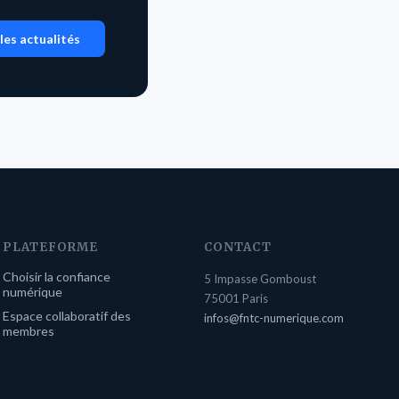
les actualités
PLATEFORME
CONTACT
Choisir la confiance
5 Impasse Gomboust
numérique
75001 Paris
Espace collaboratif des
infos@fntc-numerique.com
membres