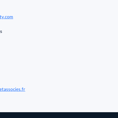
ity.com
s
tassocies.fr