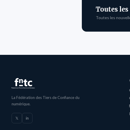
Toutes les
Toutes les nouvell
La Fédération des Tiers de Confiance du
numérique.
𝕏
in