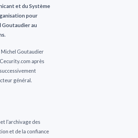
nicant et
du
Système
ganisation pour
l Goutaudier au
ns.
e, Michel Goutaudier
t Cecurity.com après
ût successivement
cteur général.
 et l'archivage des
ion et de la confiance