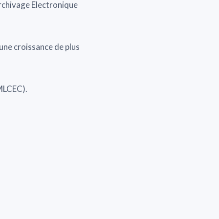
rchivage Electronique
 une croissance de plus
 MLCEC).