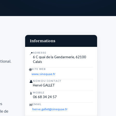
Informations
📍
ADRESSE
6 C quai de la Gendarmerie, 62100
tional.
Calais
🌐
SITE WEB
www.sinequae.fr
👤
NOM DU CONTACT
Hervé GALLET
📱
MOBILE
06 68 34 24 57
es
✉
EMAIL
herve.gallet@sinequae.fr
le de