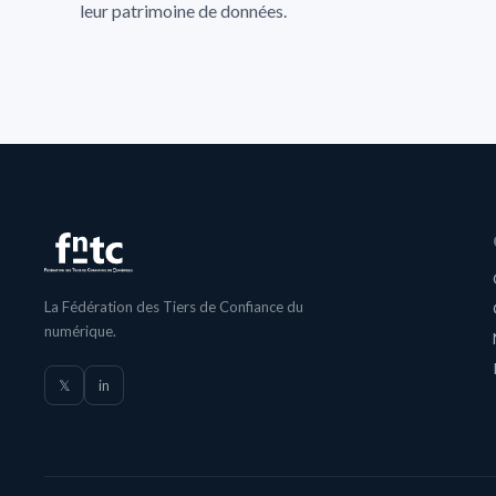
leur patrimoine de données.
La Fédération des Tiers de Confiance du
numérique.
𝕏
in