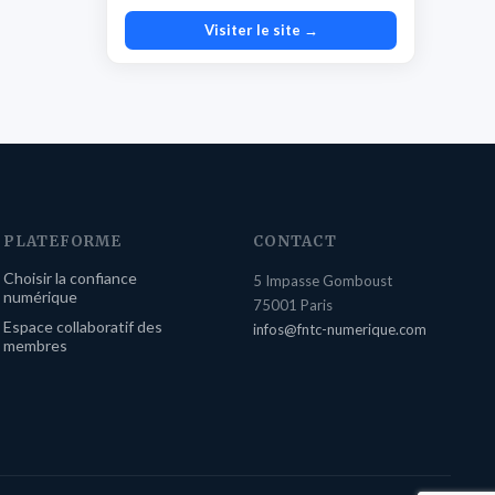
Visiter le site →
PLATEFORME
CONTACT
Choisir la confiance
5 Impasse Gomboust
numérique
75001 Paris
Espace collaboratif des
infos@fntc-numerique.com
membres