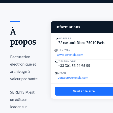
Informations
À
propos
📍
ADRESSE
72 rue Louis Blanc, 75010 Paris
🌐
SITE WEB
www.serensia.com
Facturation
📞
TÉLÉPHONE
électronique et
+33 (0)1 53 24 95 55
archivage à
✉
EMAIL
ventes@serensia.com
valeur probante.
Visiter le site →
SERENSIA est
un éditeur
leader sur