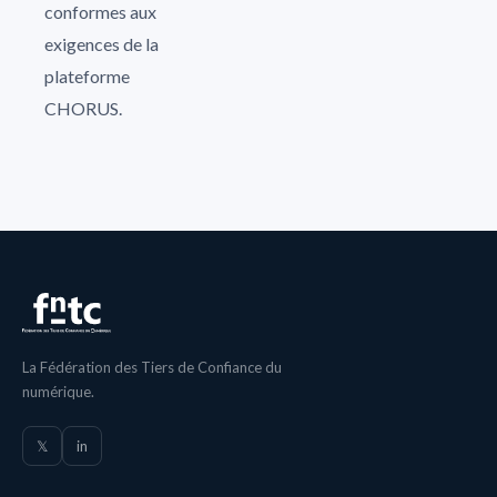
conformes aux
exigences de la
plateforme
CHORUS.
La Fédération des Tiers de Confiance du
numérique.
𝕏
in