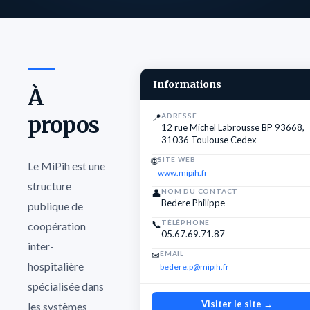
Informations
À
propos
📍
ADRESSE
12 rue Michel Labrousse BP 93668,
31036 Toulouse Cedex
🌐
SITE WEB
Le MiPih est une
www.mipih.fr
structure
👤
NOM DU CONTACT
Bedere Philippe
publique de
📞
TÉLÉPHONE
coopération
05.67.69.71.87
inter-
✉
EMAIL
hospitalière
bedere.p@mipih.fr
spécialisée dans
Visiter le site →
les systèmes