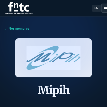
EN
← Nos membres
Mipih