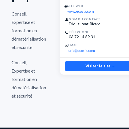
🌐
SITE WEB
www.ecosix.com
Conseil,
👤
NOM DU CONTACT
Expertise et
Eric Laurent-Ricard
formation en
📞
TÉLÉPHONE
06 72 14 89 31
dématérialisation
✉
EMAIL
et sécurité
eric@ecosix.com
Conseil,
Visiter le site →
Expertise et
formation en
dématérialisation
et sécurité