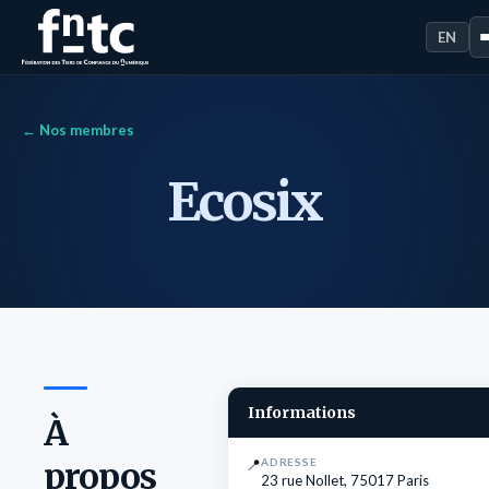
EN
← Nos membres
Ecosix
Informations
À
propos
📍
ADRESSE
23 rue Nollet, 75017 Paris