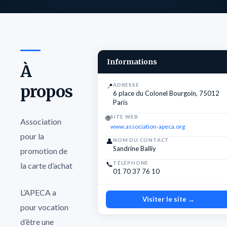
Informations
À
propos
📍
ADRESSE
6 place du Colonel Bourgoin, 75012
Paris
🌐
SITE WEB
Association
www.association-apeca.org
pour la
👤
NOM DU CONTACT
Sandrine Balliy
promotion de
📞
TÉLÉPHONE
la carte d’achat
01 70 37 76 10
L’APECA a
Visiter le site →
pour vocation
d’être une