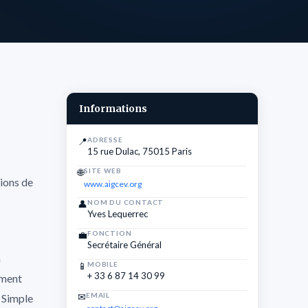
Informations
📍
ADRESSE
15 rue Dulac, 75015 Paris
🌐
SITE WEB
tions de
www.aigcev.org
👤
NOM DU CONTACT
Yves Lequerrec
💼
FONCTION
Secrétaire Général
n
📱
MOBILE
+ 33 6 87 14 30 99
ement
✉
EMAIL
. Simple