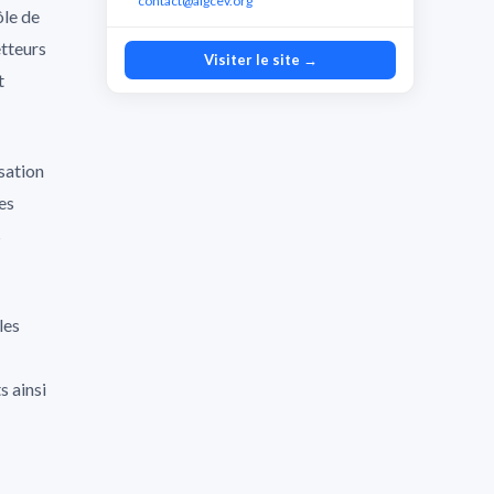
contact@aigcev.org
ôle de
etteurs
Visiter le site →
t
isation
es
s
les
 ainsi