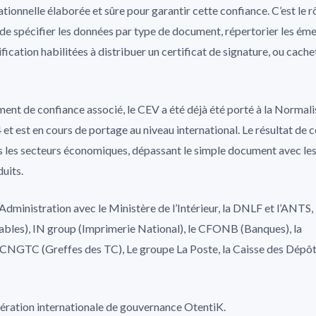
ionnelle élaborée et sûre pour garantir cette confiance. C’est le r
de spécifier les données par type de document, répertorier les ém
ification habilitées à distribuer un certificat de signature, ou cache
ement de confiance associé, le CEV a été déjà été porté à la Normal
t est en cours de portage au niveau international. Le résultat de c
us les secteurs économiques, dépassant le simple document avec le
duits.
Administration avec le Ministère de l’Intérieur, la DNLF et l’ANTS, 
ables), IN group (Imprimerie National), le CFONB (Banques), la
CNGTC (Greffes des TC), Le groupe La Poste, la Caisse des Dépôts
dération internationale de gouvernance OtentiK.