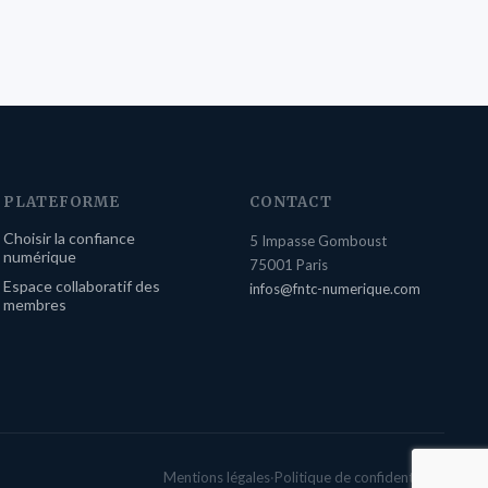
PLATEFORME
CONTACT
Choisir la confiance
5 Impasse Gomboust
numérique
75001 Paris
Espace collaboratif des
infos@fntc-numerique.com
membres
Mentions légales
·
Politique de confidentialité