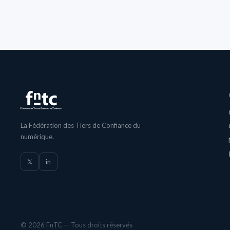
La Fédération des Tiers de Confiance du
numérique.
𝕏
in
© 2026 FnTC — Tous droits réservés