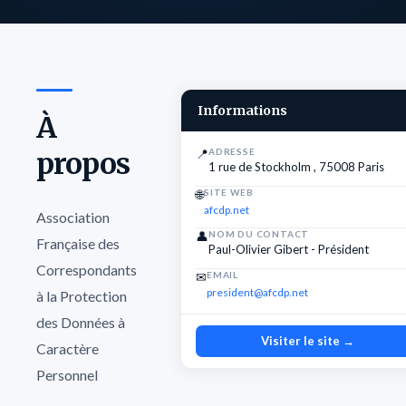
Informations
À
propos
📍
ADRESSE
1 rue de Stockholm , 75008 Paris
🌐
SITE WEB
afcdp.net
Association
👤
NOM DU CONTACT
Française des
Paul-Olivier Gibert - Président
Correspondants
✉
EMAIL
president@afcdp.net
à la Protection
des Données à
Visiter le site →
Caractère
Personnel