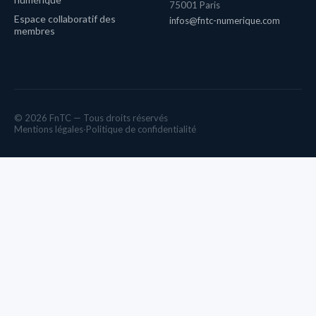
75001 Paris
Espace collaboratif des
infos@fntc-numerique.com
membres
© 2026 FnTC — Tous droits réservés
Mentions légales
·
Politique de confidentialité