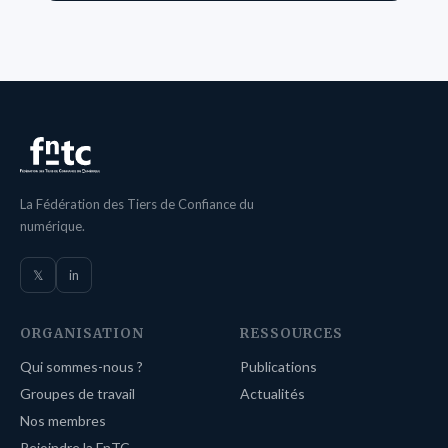
La Fédération des Tiers de Confiance du
numérique.
𝕏
in
ORGANISATION
RESSOURCES
Qui sommes-nous ?
Publications
Groupes de travail
Actualités
Nos membres
Rejoindre la FnTC