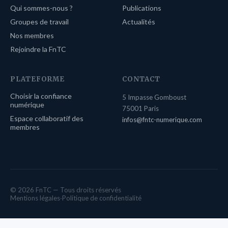
Qui sommes-nous ?
Publications
Groupes de travail
Actualités
Nos membres
Rejoindre la FnTC
PLATEFORME
CONTACT
Choisir la confiance
5 Impasse Gomboust
numérique
75001 Paris
Espace collaboratif des
infos@fntc-numerique.com
membres
© 2026 FnTC — Tous droits réservés
Mentions légales
·
Politique de confidentialité