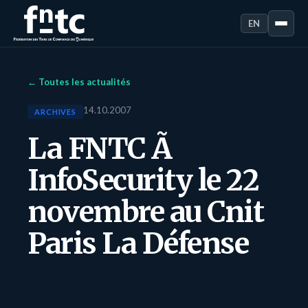
EN
← Toutes les actualités
14.10.2007
ARCHIVES
La FNTC Ã
InfoSecurity le 22
novembre au Cnit
Paris La Défense