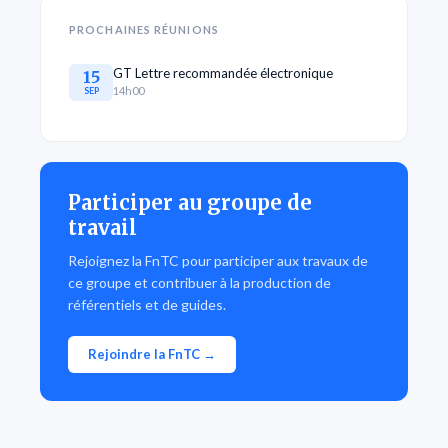
PROCHAINES RÉUNIONS
GT Lettre recommandée électronique
15
14h00
SEP
Participer au groupe de
travail
Rejoignez la FnTC pour participer aux travaux de
ce groupe et contribuer à la production de
référentiels et de guides.
Rejoindre la FnTC →