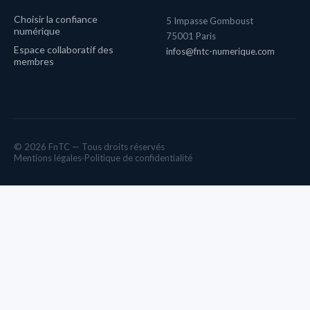
Choisir la confiance
5 Impasse Gomboust
numérique
75001 Paris
Espace collaboratif des
infos@fntc-numerique.com
membres
© 2026 FnTC — Tous droits réservés
Mentions légales
·
Politique de confidentialité