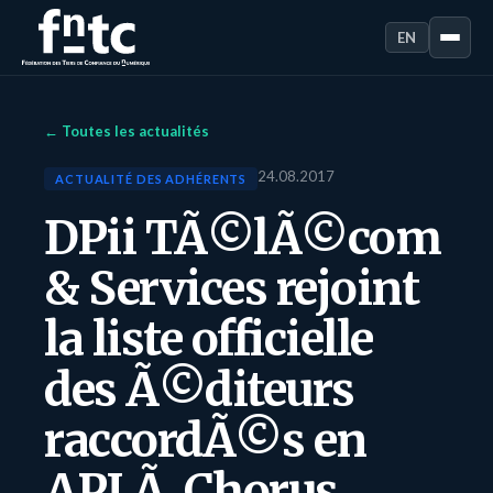
EN
← Toutes les actualités
24.08.2017
ACTUALITÉ DES ADHÉRENTS
DPii TÃ©lÃ©com
& Services rejoint
la liste officielle
des Ã©diteurs
raccordÃ©s en
API Ã Chorus