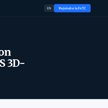
EN
Rejoindre la FnTC
ion
CS 3D-