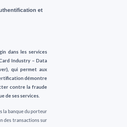
uthentification et
gin dans les services
 Card Industry – Data
er), qui permet aux
certification démontre
utter contre la fraude
ue de ses services
.
rs la banque du porteur
on des transactions sur