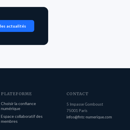
les actualités
PLATEFORME
CONTACT
Choisir la confiance
5 Impasse Gomboust
numérique
75001 Paris
Espace collaboratif des
infos@fntc-numerique.com
membres